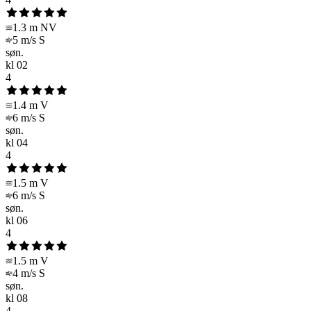
1.3 m
NV
5 m/s
S
søn.
kl
02
4
1.4 m
V
6 m/s
S
søn.
kl
04
4
1.5 m
V
6 m/s
S
søn.
kl
06
4
1.5 m
V
4 m/s
S
søn.
kl
08
4