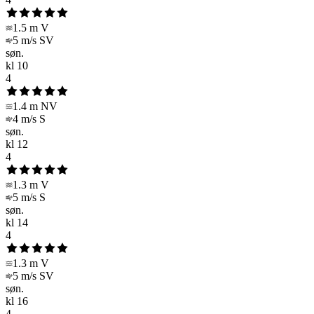
1.5 m
V
5 m/s
SV
søn.
kl
10
4
1.4 m
NV
4 m/s
S
søn.
kl
12
4
1.3 m
V
5 m/s
S
søn.
kl
14
4
1.3 m
V
5 m/s
SV
søn.
kl
16
4