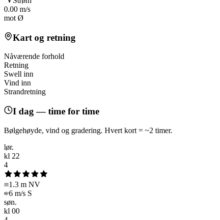
Strøm
0.00 m/s
mot Ø
Kart og retning
Nåværende forhold
Leaflet
|
©
OpenStreetMap
, Sjøkartlag:
OpenSeaMap
Retning
+
Swell inn
Vind inn
−
Strandretning
I dag — time for time
Bølgehøyde, vind og gradering. Hvert kort = ~
2
timer.
lør.
kl
22
4
1.3 m
NV
6 m/s
S
søn.
kl
00
4