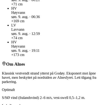
+
71
cm
HV
Høyvann
søn. 9. aug.
·
06:36
+
169
cm
LV
Lavvann
søn. 9. aug.
·
12:59
+
74
cm
HV
Høyvann
søn. 9. aug.
·
19:11
+
173
cm
Om
Alnes
Klassisk vestvendt strand ytterst på Godøy. Eksponert mot åpne
havet, men beskyttet på nordsiden av Alnesfyret. Lett tilgang fra
parkering.
Optimalt
S/SØ vind (fralandsvind) 2–6 m/s, vest-swell 0,5–1,2 m.