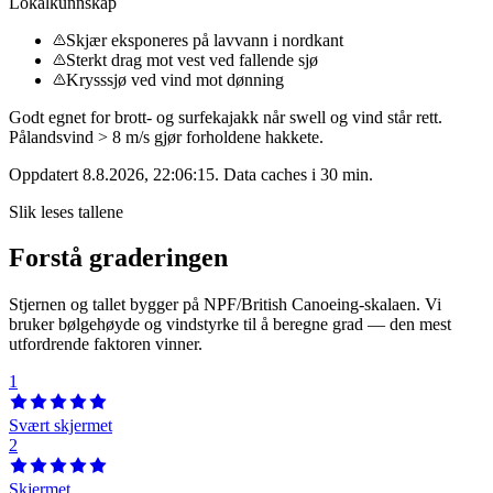
Lokalkunnskap
Skjær eksponeres på lavvann i nordkant
Sterkt drag mot vest ved fallende sjø
Krysssjø ved vind mot dønning
Godt egnet for brott- og surfekajakk når swell og vind står rett.
Pålandsvind > 8 m/s gjør forholdene hakkete.
Oppdatert
8.8.2026, 22:06:15
. Data caches i 30 min.
Slik leses tallene
Forstå graderingen
Stjernen og tallet bygger på NPF/British Canoeing-skalaen. Vi
bruker bølgehøyde og vindstyrke til å beregne grad — den mest
utfordrende faktoren vinner.
1
Svært skjermet
2
Skjermet