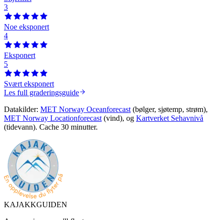
3
Noe eksponert
4
Eksponert
5
Svært eksponert
Les full graderingsguide
Datakilder:
MET Norway Oceanforecast
(bølger, sjøtemp, strøm),
MET Norway Locationforecast
(vind), og
Kartverket Sehavnivå
(tidevann). Cache 30 minutter.
KAJAKKGUIDEN