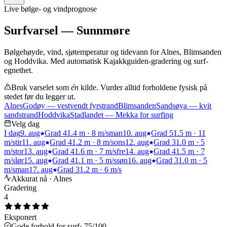
Live bølge- og vindprognose
Surfvarsel — Sunnmøre
Bølgehøyde, vind, sjøtemperatur og tidevann for Alnes, Blimsanden
og Hoddvika. Med automatisk Kajakkguiden-gradering og surf-
egnethet.
Bruk varselet som
én
kilde. Vurder alltid forholdene fysisk på
stedet før du legger ut.
Alnes
Godøy — vestvendt fyrstrand
Blimsanden
Sandsøya — kvit
sandstrand
Hoddvika
Stadlandet — Mekka for surfing
Velg dag
I dag
9
.
aug
Grad
4
1.4 m
·
8
m/s
man
10
.
aug
Grad
5
1.5 m
·
11
m/s
tir
11
.
aug
Grad
4
1.2 m
·
8
m/s
ons
12
.
aug
Grad
3
1.0 m
·
5
m/s
tor
13
.
aug
Grad
4
1.6 m
·
7
m/s
fre
14
.
aug
Grad
4
1.5 m
·
7
m/s
lør
15
.
aug
Grad
4
1.1 m
·
5
m/s
søn
16
.
aug
Grad
3
1.0 m
·
5
m/s
man
17
.
aug
Grad
3
1.2 m
·
6
m/s
Akkurat nå
·
Alnes
Gradering
4
Eksponert
Gode forhold
for surf
·
75
/100