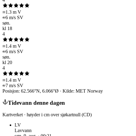
1.3 m
V
6 m/s
SV
søn.
kl
18
4
1.4 m
V
6 m/s
SV
søn.
kl
20
4
1.4 m
V
7 m/s
SV
Posisjon:
62.566
°N,
6.066
°Ø · Kilde: MET Norway
Tidevann denne dagen
Kartverket · høyder i cm over sjøkartnull (CD)
LV
Lavvann
søn. 9. aug.
·
00:21