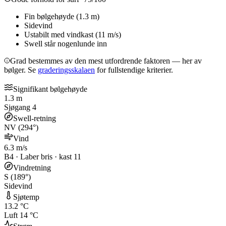
Fin bølgehøyde (1.3 m)
Sidevind
Ustabilt med vindkast (11 m/s)
Swell står nogenlunde inn
Grad bestemmes av den mest utfordrende faktoren — her av
bølger
. Se
graderingsskalaen
for fullstendige kriterier.
Signifikant bølgehøyde
1.3 m
Sjøgang 4
Swell-retning
NV (294°)
Vind
6.3 m/s
B4 · Laber bris · kast 11
Vindretning
S (189°)
Sidevind
Sjøtemp
13.2 °C
Luft 14 °C